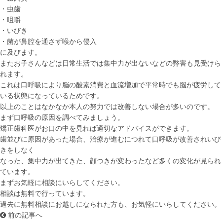
・虫歯
・咀嚼
・いびき
・菌が鼻腔を通さず喉から侵入
に及びます。
またお子さんなどは日常生活では集中力が出ないなどの弊害も見受けら
れます。
これは口呼吸により脳の酸素消費と血流増加で平常時でも脳が疲労して
いる状態になっているためです。
以上のことはなかなか本人の努力では改善しない場合が多いのです。
まず口呼吸の原因を調べてみましょう。
矯正歯科医がお口の中を見れば適切なアドバイスができます。
歯並びに原因があった場合、治療が進むにつれて口呼吸が改善されいび
きをしなく
なった、集中力が出てきた、顔つきが変わったなど多くの変化が見られ
ています。
まずお気軽に相談にいらしてください。
相談は無料で行っています。
過去に無料相談にお越しになられた方も、お気軽にいらしてください。
前の記事へ