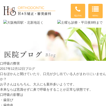
MENU
電話予約
口呼吸の弊害
2017年12月12日
ブログ
口をぽかんと開けていたり、口元が少し出ている人がまわりにいません
か？
お子さんはもちろん、大人にも案外多いようです。
本来ならば意識せずに鼻で呼吸をすることが正常な状態です。
口呼吸の影響は
・歯並び
・歯肉炎