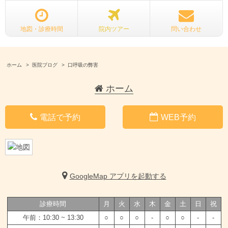
地図・診療時間
院内ツアー
問い合わせ
ホーム
医院ブログ
口呼吸の弊害
ホーム
電話で予約
WEB予約
GoogleMap アプリを起動する
診療時間
月
火
水
木
金
土
日
祝
午前：10:30 ~ 13:30
○
○
○
-
○
○
-
-