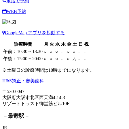
電話で予約
WEB予約
GoogleMap アプリを起動する
診療時間
月
火
水
木
金
土
日
祝
午前：10:30 ~ 13:30
○
○
○
-
○
○
-
-
午後：15:00 ~ 20:00
○
○
○
-
○
-
-
△
※土曜日の診療時間は18時までになります。
H&S矯正・審美歯科
〒530-0047
大阪府大阪市北区西天満4-14-3
リゾートトラスト御堂筋ビル10F
－最寄駅－
JR