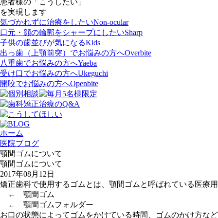
患者様の
「こうしたい」
を実現します
気づかれずに治療をしたい
Non-ocular
口元・顔の輪郭をシャープにしたい
Sharp
子供の歯並びが気になる
Kids
出っ歯（上顎前突）でお悩みの方へ
Overbite
八重歯でお悩みの方へ
Yaeba
受け口でお悩みの方へ
Ukeguchi
開咬でお悩みの方へ
Openbite
ホーム
医院ブログ
顎間ゴムについて
顎間ゴムについて
2017年08月12日
矯正歯科で使用するゴムとは、顎間ゴムと呼ばれている医療用
← 顎間ゴム
← 顎間ゴムフォルダー
お口の状態によってゴムをかけている時間、ゴムのかけ方など