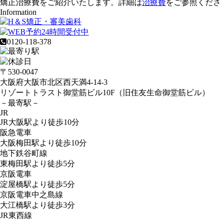
矯正治療費をご紹介いたします。詳細は
治療費
をご参照くださ
Information
0120-118-378
〒530-0047
大阪府大阪市北区西天満4-14-3
リゾートトラスト御堂筋ビル10F（旧住友生命御堂筋ビル）
－最寄駅－
JR
JR大阪駅より
徒歩10分
阪急電車
大阪梅田駅より
徒歩10分
地下鉄谷町線
東梅田駅より
徒歩5分
京阪電車
淀屋橋駅より
徒歩5分
京阪電車中之島線
大江橋駅より
徒歩3分
JR東西線