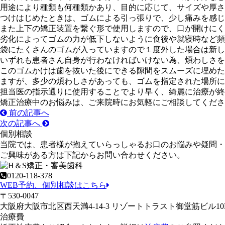
用途により種類も何種類かあり、目的に応じて、サイズや厚さ
つけはじめたときは、ゴムによる引っ張りで、少し痛みを感じ
また上下の矯正装置を繋ぐ形で使用しますので、口が開けにく
劣化によってゴムの力が低下しないように食後や就寝時など頻
袋にたくさんのゴムが入っていますので１度外した場合は新し
いずれも患者さん自身が行わなければいけない為、煩わしさを
このゴムかけは歯を抜いた後にできる隙間をスムーズに埋めた
ますが、多少の煩わしさがあっても、ゴムを指定された場所に
担当医の指示通りに使用することでより早く、綺麗に治療が終
矯正治療中のお悩みは、ご来院時にお気軽にご相談してくださ
前の記事へ
次の記事へ
個別相談
当院では、患者様が抱えていらっしゃるお口のお悩みや疑問・
ご興味がある方は下記からお問い合わせください。
0120-118-378
WEB予約、個別相談はこちら
〒530-0047
大阪府大阪市北区西天満4-14-3 リゾートトラスト御堂筋ビル
治療費