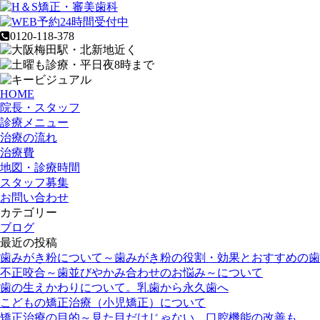
0120-118-378
HOME
院長・スタッフ
診療メニュー
治療の流れ
治療費
地図・診療時間
スタッフ募集
お問い合わせ
カテゴリー
ブログ
最近の投稿
歯みがき粉について～歯みがき粉の役割・効果とおすすめの歯
不正咬合～歯並びやかみ合わせのお悩み～について
歯の生えかわりについて。乳歯から永久歯へ
こどもの矯正治療（小児矯正）について
矯正治療の目的～見た目だけじゃない。口腔機能の改善も。