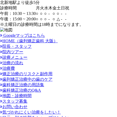
北新地駅より
徒歩5分
診療時間
月
火
水
木
金
土
日
祝
午前：10:30 ~ 13:30
○
○
○
-
○
○
-
-
午後：15:00 ~ 20:00
○
○
○
-
○
△
-
-
※土曜日の診療時間は18時までになります。
Googleマップはこちら
HOME（歯列矯正歯科 大阪）
院長・スタッフ
院内ツアー
診療メニュー
治療の流れ
治療費
矯正治療のリスクと副作用
歯列矯正治療中の歯のケア
歯科矯正治療の用語集
歯科矯正治療のQ&A
地図・診療時間
スタッフ募集
お問い合わせ
気づかれにくい治療をしたい！