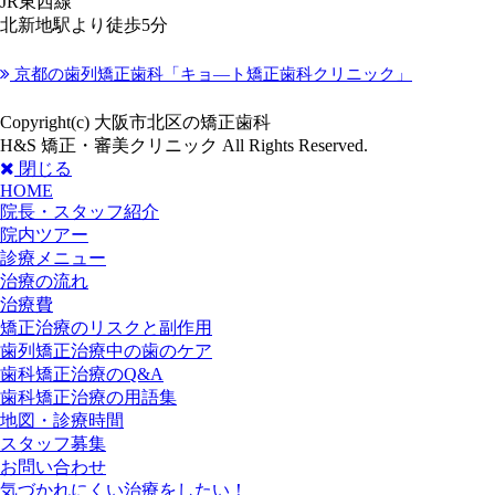
JR東西線
北新地駅より
徒歩5分
京都の歯列矯正歯科「キョ―ト矯正歯科クリニック」
Copyright(c) 大阪市北区の矯正歯科
H&S 矯正・審美クリニック All Rights Reserved.
閉じる
HOME
院長・スタッフ紹介
院内ツアー
診療メニュー
治療の流れ
治療費
矯正治療のリスクと副作用
歯列矯正治療中の歯のケア
歯科矯正治療のQ&A
歯科矯正治療の用語集
地図・診療時間
スタッフ募集
お問い合わせ
気づかれにくい治療をしたい！