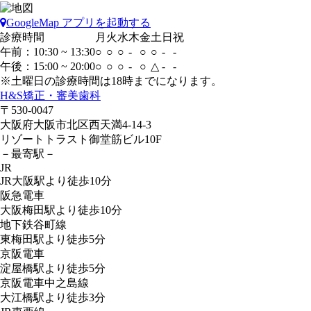
GoogleMap アプリを起動する
診療時間
月
火
水
木
金
土
日
祝
午前：10:30 ~ 13:30
○
○
○
-
○
○
-
-
午後：15:00 ~ 20:00
○
○
○
-
○
△
-
-
※土曜日の診療時間は18時までになります。
H&S矯正・審美歯科
〒530-0047
大阪府大阪市北区西天満4-14-3
リゾートトラスト御堂筋ビル10F
－最寄駅－
JR
JR大阪駅より
徒歩10分
阪急電車
大阪梅田駅より
徒歩10分
地下鉄谷町線
東梅田駅より
徒歩5分
京阪電車
淀屋橋駅より
徒歩5分
京阪電車中之島線
大江橋駅より
徒歩3分