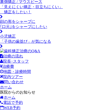
裏側矯正 / マウスピース
「
見えにくい矯正・目立ちにくい
」
矯正をしたい！
顔の形をシャープに
｢
口元
｣をシャープにしたい
小児矯正
「
子供の歯並び
」が気になる
治療の流れ
院長･スタッフ
治療費
地図・診療時間
院内ツアー
問い合わせ
ホーム
医院からのお知らせ
ホーム
電話で予約
WEB予約