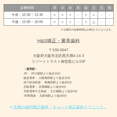
診療時間
月
火
水
木
金
土
日
祝
午前：10:30 ~ 13:30
○
○
○
-
○
○
-
-
午後：15:00 ~ 20:00
○
○
○
-
○
△
-
-
※土曜日の診療時間は18時までになります。
H&S矯正・審美歯科
〒530-0047
大阪府大阪市北区西天満4-14-3
リゾートトラスト御堂筋ビル10F
－最寄駅－
JR
JR大阪駅より
徒歩10分
阪急電車
大阪梅田駅より
徒歩10分
地下鉄谷町線
東梅田駅より
徒歩5分
京阪電車
淀屋橋駅より
徒歩5分
京阪電車中之島線
大江橋駅より
徒歩3分
JR東西線
北新地駅より
徒歩5分
京都の歯列矯正歯科「キョ―ト矯正歯科クリニック」