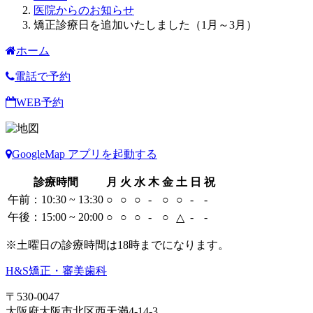
医院からのお知らせ
矯正診療日を追加いたしました（1月～3月）
ホーム
電話で予約
WEB予約
GoogleMap アプリを起動する
診療時間
月
火
水
木
金
土
日
祝
午前：10:30 ~ 13:30
○
○
○
-
○
○
-
-
午後：15:00 ~ 20:00
○
○
○
-
○
-
-
△
※土曜日の診療時間は18時までになります。
H&S矯正・審美歯科
〒530-0047
大阪府大阪市北区西天満4-14-3